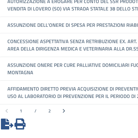
AUTORIZZAZIONE A EROGARE PER CONTO DEL SSR PRODOTTI
VENDITA DI LOVERO (SO) VIA STRADA STATALE 38 DELLO ST
ASSUNZIONE DELL’ONERE DI SPESA PER PRESTAZIONI RIAB
CONCESSIONE ASPETTATIVA SENZA RETRIBUZIONE EX. ART. 10
AREA DELLA DIRIGENZA MEDICA E VETERINARIA ALLA DR
ASSUNZIONE ONERE PER CURE PALLIATIVE DOMICILIARI FUO
MONTAGNA
AFFIDAMENTO DIRETTO PREVIA ACQUISIZIONE DI PREVENTI
USO AL LABORATORIO DI PREVENZIONE PER IL PERIODO DI 
Pagina 1 di 2 (38 risultati)
1
/
2
Pagina precedente
Pagina successiva
Esporta in OpenFormat
Versione Stampabile