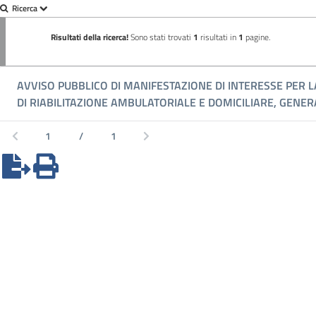
Ricerca
Risultati della ricerca!
Sono stati trovati
1
risultati in
1
pagine.
AVVISO PUBBLICO DI MANIFESTAZIONE DI INTERESSE PER L
DI RIABILITAZIONE AMBULATORIALE E DOMICILIARE, GENERAL
Pagina 1 di 1 (1 risultati)
1
/
1
Pagina precedente
Pagina successiva
Esporta in OpenFormat
Versione Stampabile