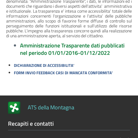
denominata: "Amministrazione Trasparente", i dati, le informazioni ed i
documenti che riguardano i diversi aspetti dell'attivita' amministrativa
Performance
e istituzionale. La trasparenza e' intesa come accessibilita' totale delle
informazioni concernenti l'organizzazione e l'attivita' delle pubbliche
amministrazioni, allo scopo di favorire forme diffuse di controllo sul
Enti
perseguimento delle funzioni istituzionali e sull'utilizzo delle risorse
controllati
pubbliche. L'impegno alla trasparenza concorre quindi alla realizzazione
di una amministrazione aperta, al servizio del cittadino.
Attività
Amministrazione Trasparente dati pubblicati
e
nel periodo 01/01/2016-01/12/2022
procedimenti
DICHIARAZIONE DI ACCESSIBILITA'
FORM INVIO FEEDBACK CASI DI MANCATA CONFORMITA'
Provvedimenti
Controlli
sulle
ATS della Montagna
attivita'
economiche
Recapiti e contatti
Bandi