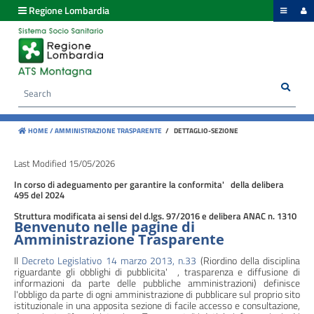
hiudi menu
Regione Lombardia
Disposizioni
generali
Sear
Cerca
Organizzazione
HOME /
AMMINISTRAZIONE TRASPARENTE
/
DETTAGLIO-SEZIONE
Consulenti
e
Last Modified 15/05/2026
collaboratori
In corso di adeguamento per garantire la conformita' della delibera
495 del 2024
Personale
Struttura modificata ai sensi del d.lgs. 97/2016 e delibera ANAC n. 1310
Benvenuto nelle pagine di
Amministrazione Trasparente
Il
Decreto Legislativo 14 marzo 2013, n.33
(Riordino della disciplina
Bandi
riguardante gli obblighi di pubblicita' , trasparenza e diffusione di
di
informazioni da parte delle pubbliche amministrazioni) definisce
l'obbligo da parte di ogni amministrazione di pubblicare sul proprio sito
concorso
istituzionale in una apposita sezione di facile accesso e consultazione,