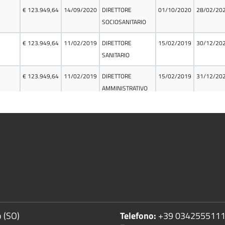
 (SO)
Telefono:
+39 034255511