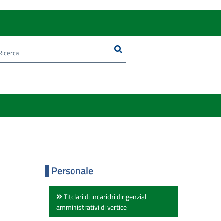
Ricerca
Cerca nel sito
Personale
Titolari di incarichi dirigenziali
amministrativi di vertice