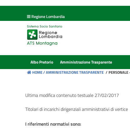
hiudi menu
Regione Lombardia
Disposizioni
generali
Organizzazione
Consulenti
Albo Pretorio
Amministrazione Trasparente
e
HOME /
AMMINISTRAZIONE TRASPARENTE
/
PERSONALE -
collaboratori
Personale
Ultima modifica contenuto testuale 27/02/2017
Titolari di incarichi dirigenziali amministrativi di vertice
Bandi
di
concorso
I riferimenti normativi sono: