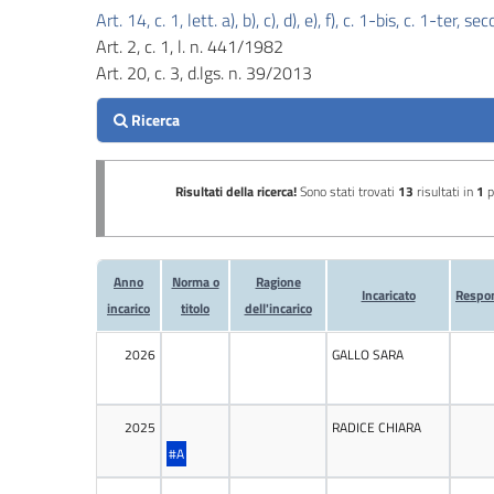
Art. 14, c. 1, lett. a), b), c), d), e), f), c. 1-bis, c. 1-ter
Performance
Art. 2, c. 1, l. n. 441/1982
Art. 20, c. 3, d.lgs. n. 39/2013
Enti
controllati
Attività
e
procedimenti
Provvedimenti
Controlli
sulle
attivita'
economiche
Bandi