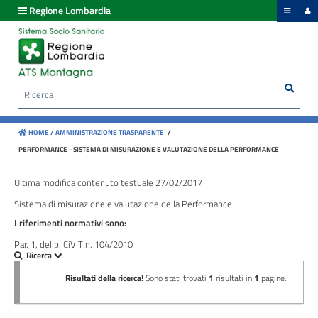
hiudi menu
Regione Lombardia
Disposizioni
generali
Rice
Cerca
Organizzazione
HOME /
AMMINISTRAZIONE TRASPARENTE
/
Consulenti
PERFORMANCE - SISTEMA DI MISURAZIONE E VALUTAZIONE DELLA PERFORMANCE
e
collaboratori
Ultima modifica contenuto testuale 27/02/2017
Sistema di misurazione e valutazione della Performance
Personale
I riferimenti normativi sono:
Par. 1, delib. CiVIT n. 104/2010
Bandi
di
concorso