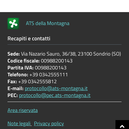
Controlli
e
rilievi
ATS della Montagna
sull'amministrazione
Recapiti e contatti
Servizi
erogati
Sede:
Via Nazario Sauro, 36/38, 23100 Sondrio (SO)
Codice fiscale:
00988200143
Pagamenti
Partita IVA:
00988200143
dell'amministrazione
Telefono:
+39 0342555111
Fax:
+39 0342555812
Opere
E-mail:
protocollo@ats-montagna.it
pubbliche
PEC:
protocollo@pec.ats-montagna.it
Area riservata
Pianificazione
e
Note legali
Privacy policy
governo