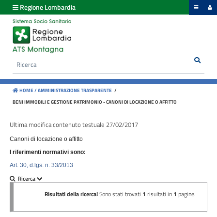
hiudi menu
Regione Lombardia
Disposizioni
generali
Rice
Cerca
Organizzazione
HOME /
AMMINISTRAZIONE TRASPARENTE
/
Consulenti
BENI IMMOBILI E GESTIONE PATRIMONIO - CANONI DI LOCAZIONE O AFFITTO
e
collaboratori
Ultima modifica contenuto testuale 27/02/2017
Canoni di locazione o affitto
Personale
I riferimenti normativi sono:
Art. 30, d.lgs. n. 33/2013
Bandi
di
concorso