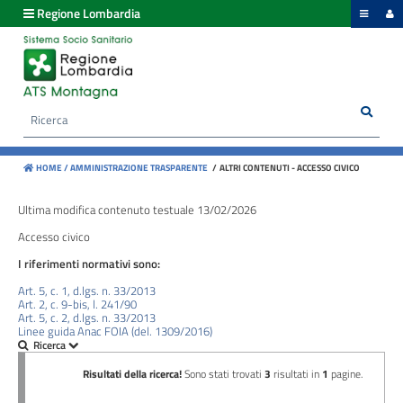
hiudi menu
Regione Lombardia
Disposizioni
generali
Rice
Cerca
Organizzazione
HOME /
AMMINISTRAZIONE TRASPARENTE
/
ALTRI CONTENUTI - ACCESSO CIVICO
Consulenti
e
Ultima modifica contenuto testuale 13/02/2026
collaboratori
Accesso civico
I riferimenti normativi sono:
Personale
Art. 5, c. 1, d.lgs. n. 33/2013
Art. 2, c. 9-bis, l. 241/90
Art. 5, c. 2, d.lgs. n. 33/2013
Linee guida Anac FOIA (del. 1309/2016)
Bandi
di
concorso