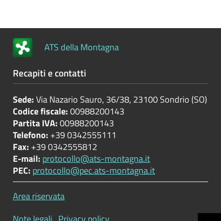
Controlli
e
rilievi
ATS della Montagna
sull'amministrazione
Recapiti e contatti
Servizi
erogati
Sede:
Via Nazario Sauro, 36/38, 23100 Sondrio (SO)
Pagamenti
Codice fiscale:
00988200143
dell'amministrazione
Partita IVA:
00988200143
Telefono:
+39 0342555111
Opere
Fax:
+39 0342555812
pubbliche
E-mail:
protocollo@ats-montagna.it
PEC:
protocollo@pec.ats-montagna.it
Pianificazione
Area riservata
e
governo
Note legali
Privacy policy